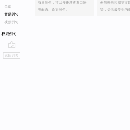
海量例句，可以按难度查看口语、
例句来自权威英文
全部
书面语、论文例句。
等，提供最专业的
音频例句
视频例句
权威例句
go
返回词典
top