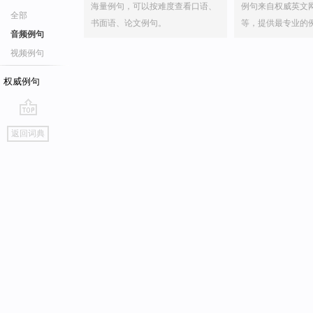
海量例句，可以按难度查看口语、
例句来自权威英文
全部
书面语、论文例句。
等，提供最专业的
音频例句
视频例句
权威例句
go
返回词典
top