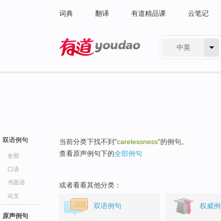
词典
翻译
有道精品课
云笔记
中英
有道 - 网易旗下搜索
双语例句
当前分类下找不到"
carelessness
"的例句。
查看原声例句下的
全部例句
全部
口语
书面语
或者看看其他分类：
论文
双语例句
权威例
原声例句