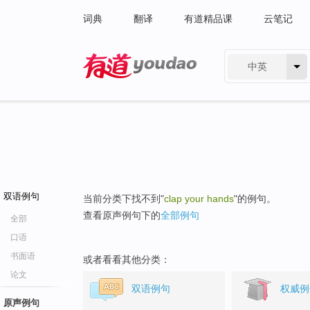
词典
翻译
有道精品课
云笔记
中英
有道 - 网易旗下搜索
双语例句
当前分类下找不到"
clap your hands
"的例句。
查看原声例句下的
全部例句
全部
口语
书面语
或者看看其他分类：
论文
双语例句
权威例
原声例句