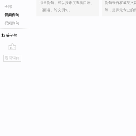
海量例句，可以按难度查看口语、
例句来自权威英文
全部
书面语、论文例句。
等，提供最专业的
音频例句
视频例句
权威例句
go
返回词典
top