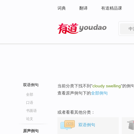
词典
翻译
有道精品课
中
有道 - 网易旗下搜索
双语例句
当前分类下找不到"
cloudy swelling
"的例
查看原声例句下的
全部例句
全部
口语
书面语
或者看看其他分类：
论文
双语例句
原声例句