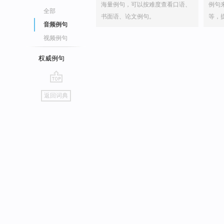
海量例句，可以按难度查看口语、
例句
全部
书面语、论文例句。
等，
音频例句
视频例句
权威例句
go
返回词典
top