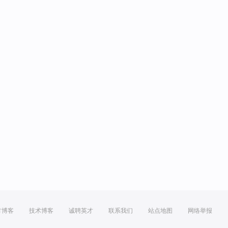
方博客
技术博客
诚聘英才
联系我们
站点地图
网络举报