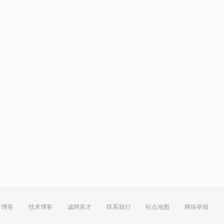
方博客
技术博客
诚聘英才
联系我们
站点地图
网络举报