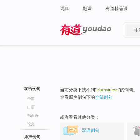
词典
翻译
有道精品课
中
有道 - 网易旗下搜索
双语例句
当前分类下找不到"
clumsiness
"的例句。
查看原声例句下的
全部例句
全部
口语
书面语
或者看看其他分类：
论文
双语例句
原声例句