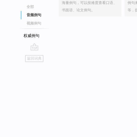
海量例句，可以按难度查看口语、
例句
全部
书面语、论文例句。
等，
音频例句
视频例句
权威例句
go
返回词典
top