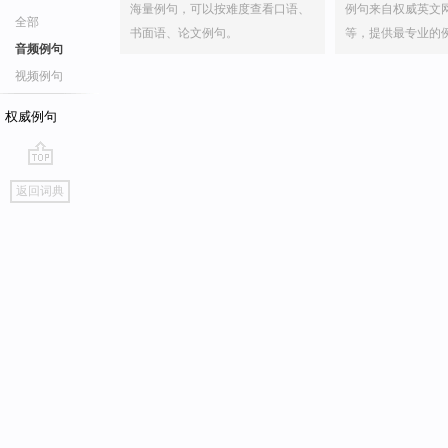
海量例句，可以按难度查看口语、
例句来自权威英文
全部
书面语、论文例句。
等，提供最专业的
音频例句
视频例句
权威例句
go
返回词典
top