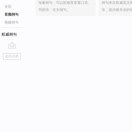
海量例句，可以按难度查看口语、
例句来自权威英文
全部
书面语、论文例句。
等，提供最专业的
音频例句
视频例句
权威例句
go
返回词典
top