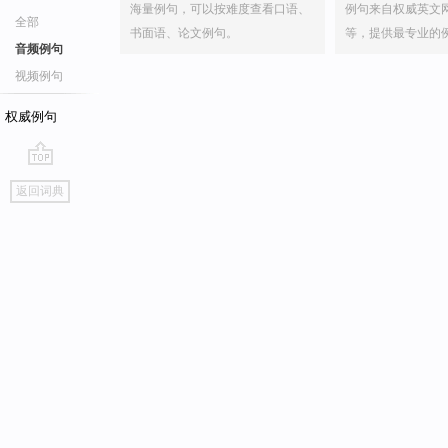
海量例句，可以按难度查看口语、
例句来自权威英文
全部
书面语、论文例句。
等，提供最专业的
音频例句
视频例句
权威例句
go
返回词典
top