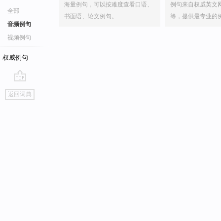
海量例句，可以按难度查看口语、
例句来自权威英文
全部
书面语、论文例句。
等，提供最专业的
音频例句
视频例句
权威例句
go
返回词典
top