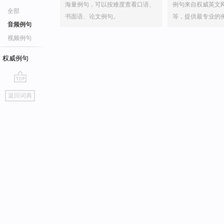
海量例句，可以按难度查看口语、
例句来自权威英文
全部
书面语、论文例句。
等，提供最专业的
音频例句
视频例句
权威例句
go
返回词典
top