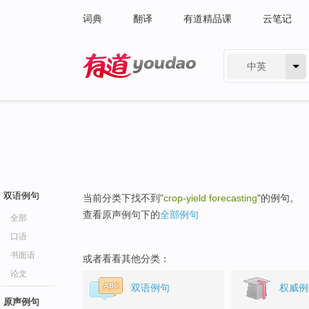
词典
翻译
有道精品课
云笔记
中英
有道 - 网易旗下搜索
双语例句
当前分类下找不到"
crop-yield forecasting
"的例句。
查看原声例句下的
全部例句
全部
口语
书面语
或者看看其他分类：
论文
双语例句
权威例
原声例句