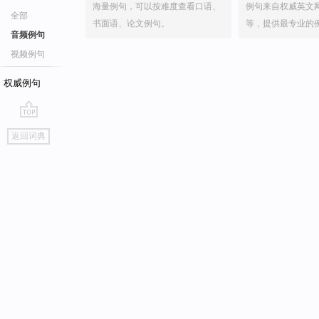
海量例句，可以按难度查看口语、
例句来自权威英文
全部
书面语、论文例句。
等，提供最专业的
音频例句
视频例句
权威例句
go
返回词典
top