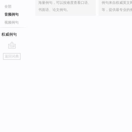
海量例句，可以按难度查看口语、
例句来自权威英文
全部
书面语、论文例句。
等，提供最专业的
音频例句
视频例句
权威例句
go
返回词典
top