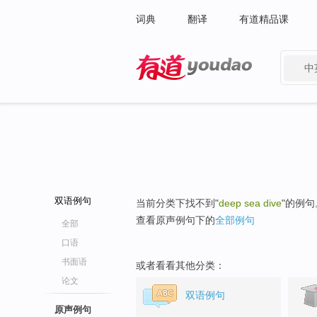
词典
翻译
有道精品课
中
有道 - 网易旗下搜索
双语例句
当前分类下找不到"
deep sea dive
"的例句
查看原声例句下的
全部例句
全部
口语
书面语
或者看看其他分类：
论文
双语例句
原声例句