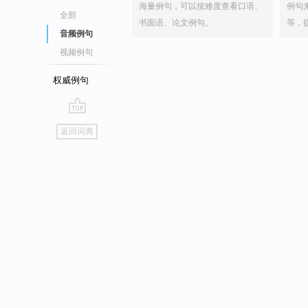
海量例句，可以按难度查看口语、
例句
全部
书面语、论文例句。
等，
音频例句
视频例句
权威例句
go
返回词典
top