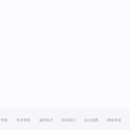
方博客
技术博客
诚聘英才
联系我们
站点地图
网络举报