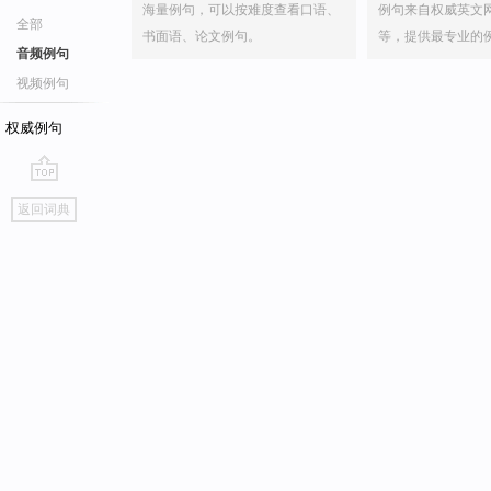
海量例句，可以按难度查看口语、
例句来自权威英文
全部
书面语、论文例句。
等，提供最专业的
音频例句
视频例句
权威例句
go
返回词典
top