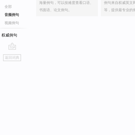
海量例句，可以按难度查看口语、
例句来自权威英文
全部
书面语、论文例句。
等，提供最专业的
音频例句
视频例句
权威例句
go
返回词典
top