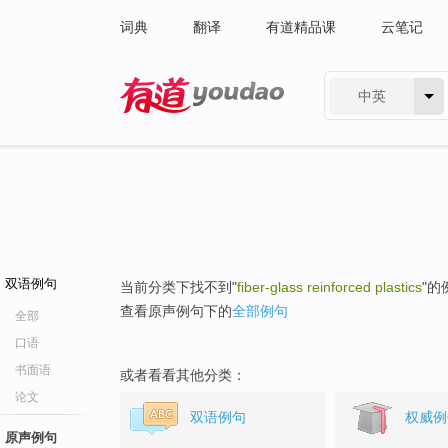
词典
翻译
有道精品课
云笔记
中英
有道 - 网易旗下搜索
双语例句
当前分类下找不到"
fiber-glass reinforced plastics
"的
查看原声例句下的
全部例句
全部
口语
书面语
或者看看其他分类：
论文
双语例句
权威例
原声例句