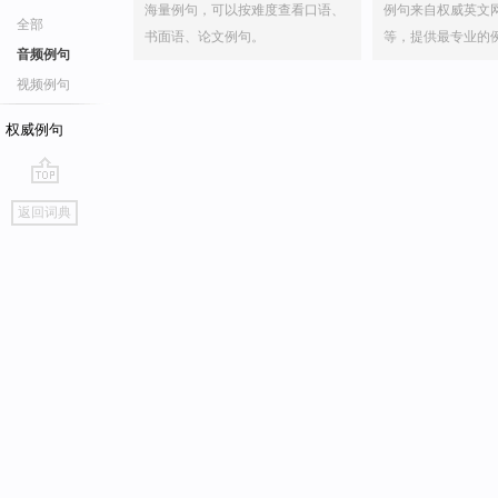
海量例句，可以按难度查看口语、
例句来自权威英文
全部
书面语、论文例句。
等，提供最专业的
音频例句
视频例句
权威例句
go
返回词典
top