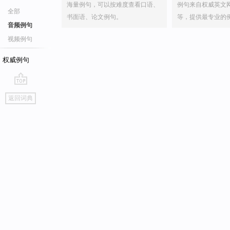
海量例句，可以按难度查看口语、
例句来自权威英文
全部
书面语、论文例句。
等，提供最专业的
音频例句
视频例句
权威例句
go
返回词典
top