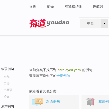
词典
翻译
有道精品课
云笔记
中英
有道 - 网易旗下搜索
双语例句
当前分类下找不到"
fibre dyed yarn
"的例句。
查看原声例句下的
全部例句
全部
口语
书面语
或者看看其他分类：
论文
双语例句
权威例
原声例句