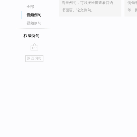
海量例句，可以按难度查看口语、
例句
全部
书面语、论文例句。
等，
音频例句
视频例句
权威例句
go
返回词典
top