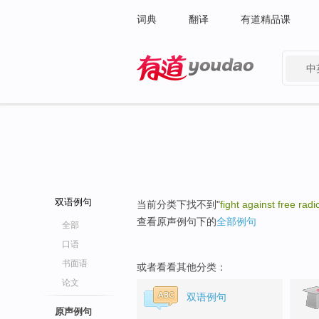
词典
翻译
有道精品课
中
有道 - 网易旗下搜索
双语例句
当前分类下找不到"
fight against free radi
查看原声例句下的
全部例句
全部
口语
书面语
或者看看其他分类：
论文
双语例句
原声例句