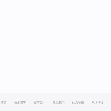
方博客
技术博客
诚聘英才
联系我们
站点地图
网络举报