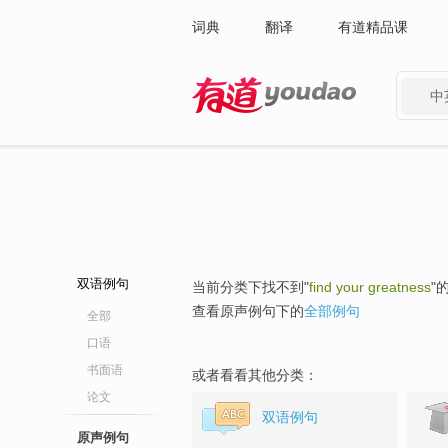
词典
翻译
有道精品课
中
有道 - 网易旗下搜索
双语例句
当前分类下找不到"
find your greatness
"
查看原声例句下的
全部例句
全部
口语
书面语
或者看看其他分类：
论文
双语例句
原声例句