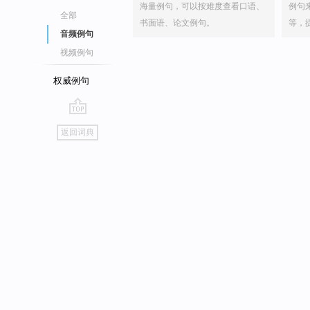
海量例句，可以按难度查看口语、
例句
全部
书面语、论文例句。
等，
音频例句
视频例句
权威例句
go
返回词典
top