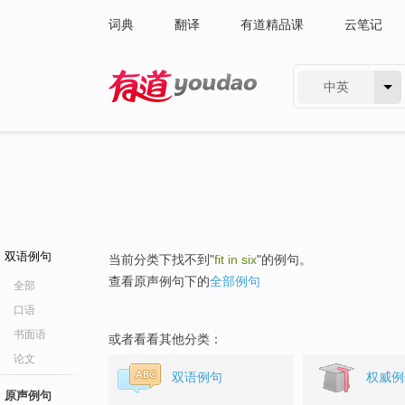
词典
翻译
有道精品课
云笔记
中英
有道 - 网易旗下搜索
双语例句
当前分类下找不到"
fit in six
"的例句。
查看原声例句下的
全部例句
全部
口语
书面语
或者看看其他分类：
论文
双语例句
权威例
原声例句