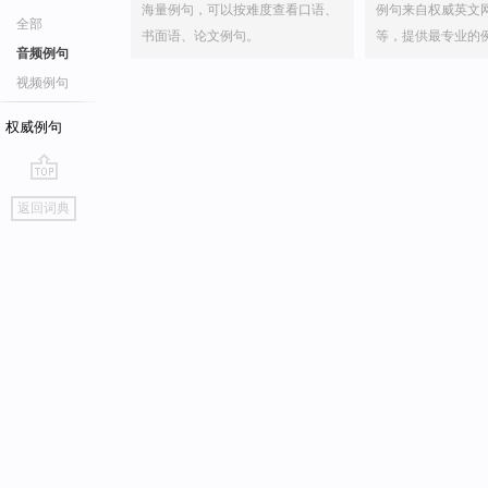
海量例句，可以按难度查看口语、
例句来自权威英文
全部
书面语、论文例句。
等，提供最专业的
音频例句
视频例句
权威例句
go
返回词典
top