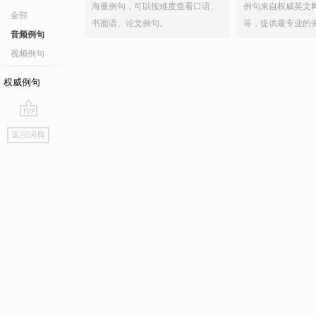
海量例句，可以按难度查看口语、
例句来自权威英文
全部
书面语、论文例句。
等，提供最专业的
音频例句
视频例句
权威例句
go
返回词典
top