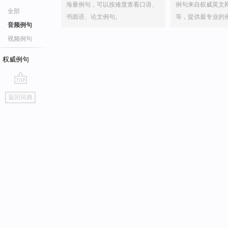
海量例句，可以按难度查看口语、
例句来自权威英文
全部
书面语、论文例句。
等，提供最专业的
音频例句
视频例句
权威例句
go
返回词典
top