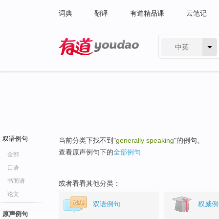
词典
翻译
有道精品课
云笔记
中英
有道 - 网易旗下搜索
双语例句
当前分类下找不到"
generally speaking
"的例句。
查看原声例句下的
全部例句
全部
口语
书面语
或者看看其他分类：
论文
双语例句
权威例
原声例句