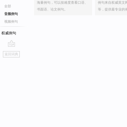
海量例句，可以按难度查看口语、
例句来自权威英文
全部
书面语、论文例句。
等，提供最专业的
音频例句
视频例句
权威例句
go
返回词典
top