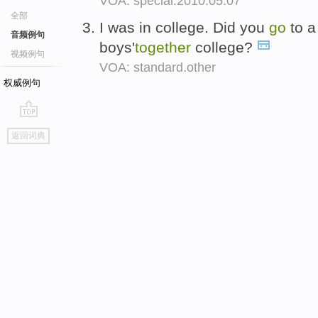
VOA: special.2010.05.07
全部
I was in college. Did you
go
to a 
音频例句
boys'
together
college?
视频例句
VOA: standard.other
权威例句
go
返回词典
top