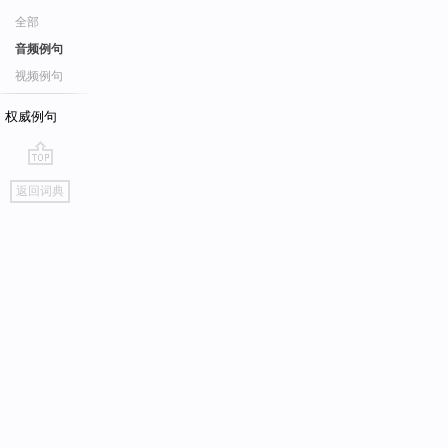
全部
音频例句
视频例句
权威例句
go
返回词典
top