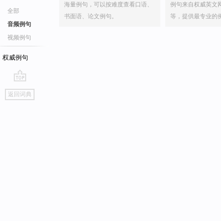
海量例句，可以按难度查看口语、
例句来自权威英文
全部
书面语、论文例句。
等，提供最专业的
音频例句
视频例句
权威例句
go
返回词典
top