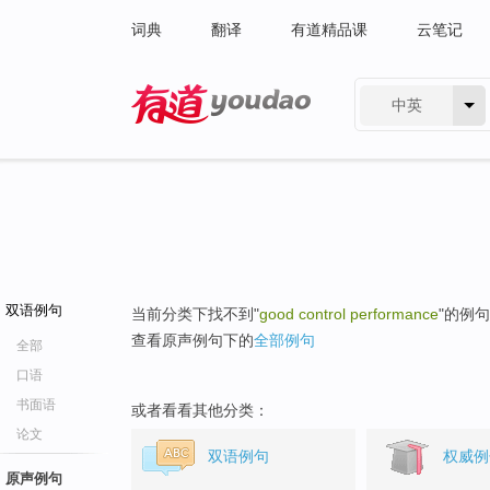
词典
翻译
有道精品课
云笔记
中英
有道 - 网易旗下搜索
双语例句
当前分类下找不到"
good control performance
"的例
查看原声例句下的
全部例句
全部
口语
书面语
或者看看其他分类：
论文
双语例句
权威例
原声例句