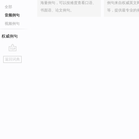
海量例句，可以按难度查看口语、
例句来自权威英文
全部
书面语、论文例句。
等，提供最专业的
音频例句
视频例句
权威例句
go
返回词典
top