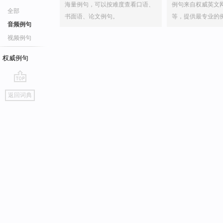
海量例句，可以按难度查看口语、
例句来自权威英文
全部
书面语、论文例句。
等，提供最专业的
音频例句
视频例句
权威例句
go
返回词典
top