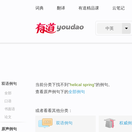
词典
翻译
有道精品课
云笔记
中英
有道 - 网易旗下搜索
双语例句
当前分类下找不到"
helical spring
"的例句。
查看原声例句下的
全部例句
全部
口语
书面语
或者看看其他分类：
论文
双语例句
权威例
原声例句