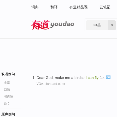
词典
翻译
有道精品课
云笔记
中英
有道 - 网易旗下搜索
双语例句
Dear God, make me a birdso
I
can
fly
far.
全部
VOA: standard.other
口语
书面语
论文
原声例句