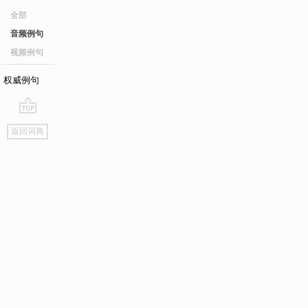
全部
音频例句
视频例句
权威例句
go
返回词典
top