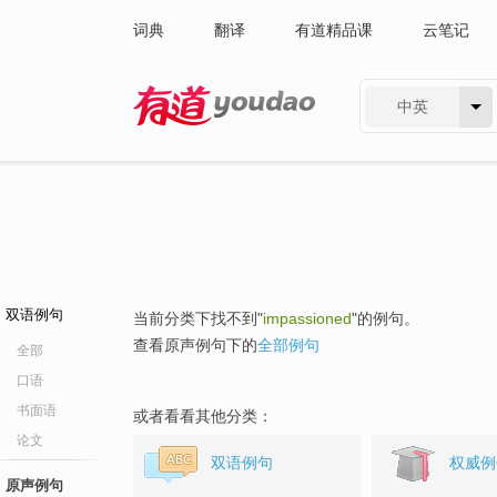
词典
翻译
有道精品课
云笔记
中英
有道 - 网易旗下搜索
双语例句
当前分类下找不到"
impassioned
"的例句。
查看原声例句下的
全部例句
全部
口语
书面语
或者看看其他分类：
论文
双语例句
权威例
原声例句