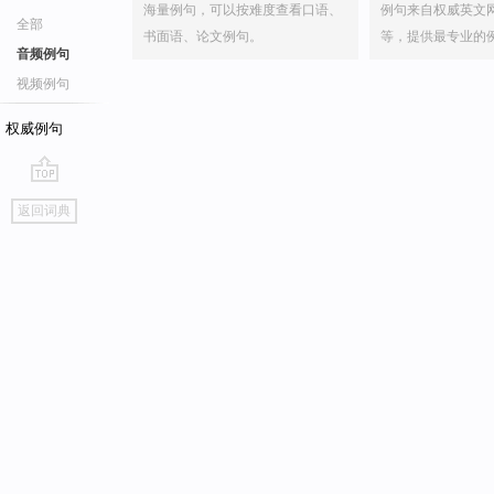
海量例句，可以按难度查看口语、
例句来自权威英文
全部
书面语、论文例句。
等，提供最专业的
音频例句
视频例句
权威例句
go
返回词典
top