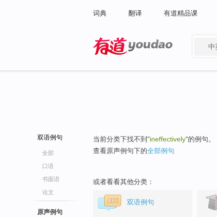
词典
翻译
有道精品课
中
有道 - 网易旗下搜索
双语例句
当前分类下找不到"
ineffectively
"的例句。
查看原声例句下的
全部例句
全部
口语
书面语
或者看看其他分类：
论文
双语例句
原声例句