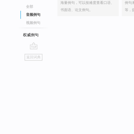
海量例句，可以按难度查看口语、
例句
全部
书面语、论文例句。
等，
音频例句
视频例句
权威例句
go
返回词典
top