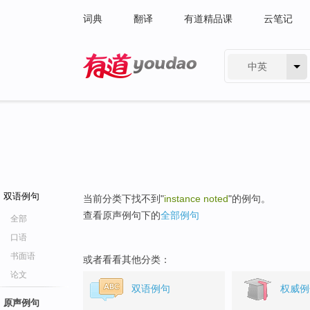
词典
翻译
有道精品课
云笔记
中英
有道 - 网易旗下搜索
双语例句
当前分类下找不到"
instance noted
"的例句。
查看原声例句下的
全部例句
全部
口语
书面语
或者看看其他分类：
论文
双语例句
权威例
原声例句