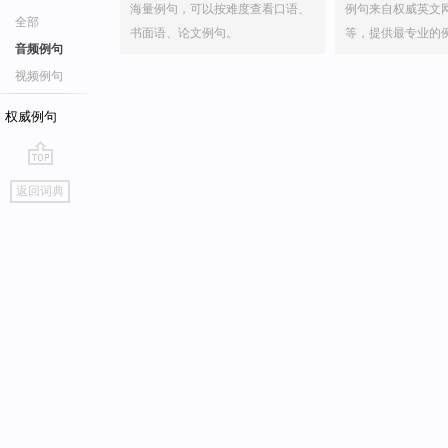
海量例句，可以按难度查看口语、
例句来自权威英文
全部
书面语、论文例句。
等，提供最专业的
音频例句
视频例句
权威例句
go
返回词典
top