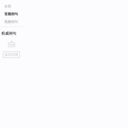
全部
音频例句
视频例句
权威例句
go
返回词典
top