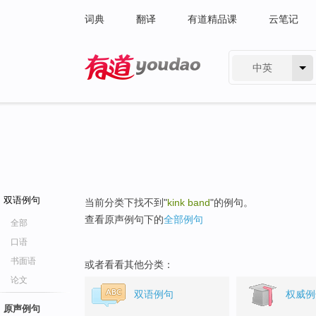
词典
翻译
有道精品课
云笔记
中英
有道 - 网易旗下搜索
双语例句
当前分类下找不到"
kink band
"的例句。
查看原声例句下的
全部例句
全部
口语
书面语
或者看看其他分类：
论文
双语例句
权威例
原声例句