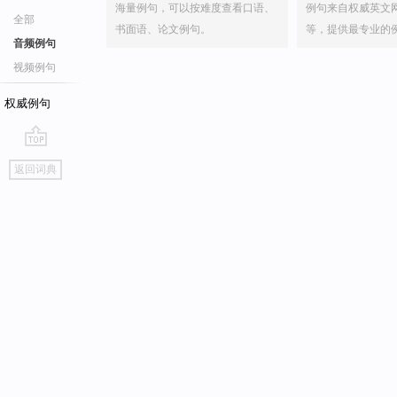
海量例句，可以按难度查看口语、
例句来自权威英文
全部
书面语、论文例句。
等，提供最专业的
音频例句
视频例句
权威例句
go
返回词典
top