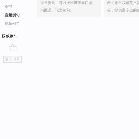
海量例句，可以按难度查看口语、
例句来自权威英文
全部
书面语、论文例句。
等，提供最专业的
音频例句
视频例句
权威例句
go
返回词典
top