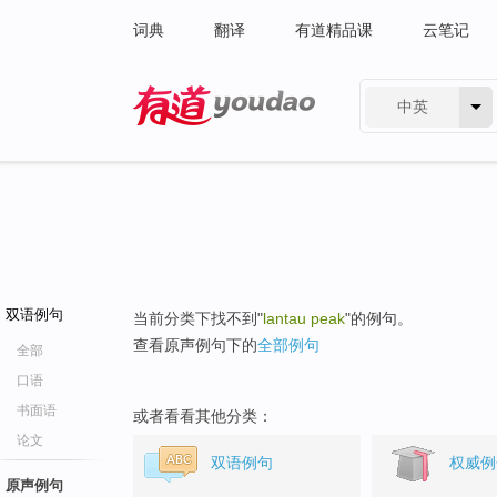
词典
翻译
有道精品课
云笔记
中英
有道 - 网易旗下搜索
双语例句
当前分类下找不到"
lantau peak
"的例句。
查看原声例句下的
全部例句
全部
口语
书面语
或者看看其他分类：
论文
双语例句
权威例
原声例句