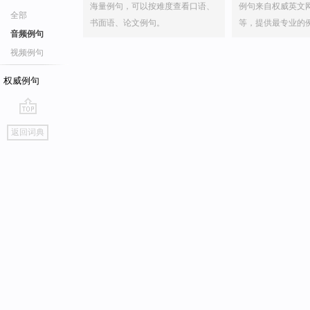
海量例句，可以按难度查看口语、
例句来自权威英文
全部
书面语、论文例句。
等，提供最专业的
音频例句
视频例句
权威例句
go
返回词典
top