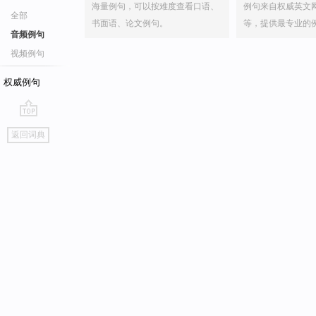
海量例句，可以按难度查看口语、
例句来自权威英文
全部
书面语、论文例句。
等，提供最专业的
音频例句
视频例句
权威例句
go
返回词典
top