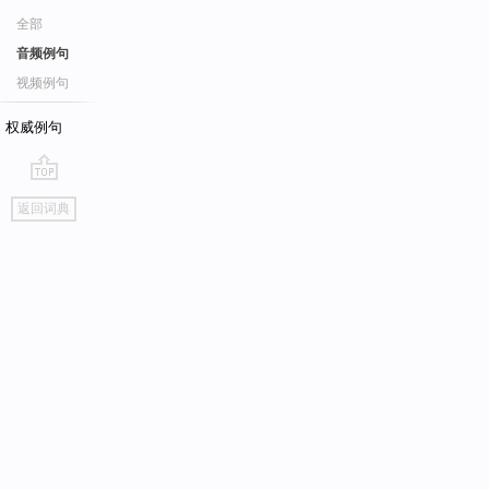
全部
音频例句
视频例句
权威例句
go
返回词典
top