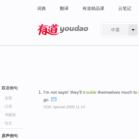
词典
翻译
有道精品课
云笔记
中英
有道 - 网易旗下搜索
双语例句
I'm not sayin' they'll
trouble
themselves much to
全部
go.
口语
VOA: special.2009.11.14
书面语
论文
原声例句