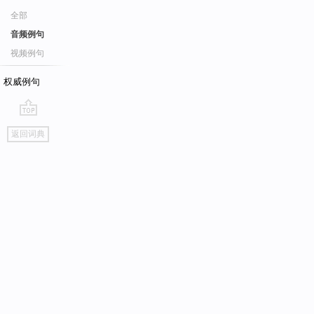
全部
音频例句
视频例句
权威例句
go
返回词典
top