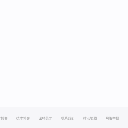
方博客
技术博客
诚聘英才
联系我们
站点地图
网络举报