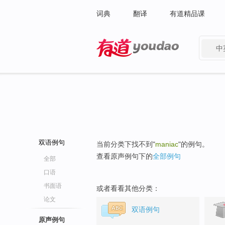
词典
翻译
有道精品课
中
有道 - 网易旗下搜索
双语例句
当前分类下找不到"
maniac
"的例句。
查看原声例句下的
全部例句
全部
口语
书面语
或者看看其他分类：
论文
双语例句
原声例句