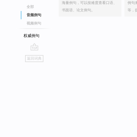
海量例句，可以按难度查看口语、
例句
全部
书面语、论文例句。
等，
音频例句
视频例句
权威例句
go
返回词典
top