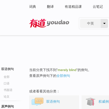
词典
翻译
有道精品课
云笔记
中英
有道 - 网易旗下搜索
双语例句
当前分类下找不到"
merely blind
"的例句。
查看原声例句下的
全部例句
全部
口语
书面语
或者看看其他分类：
论文
双语例句
权威例
原声例句