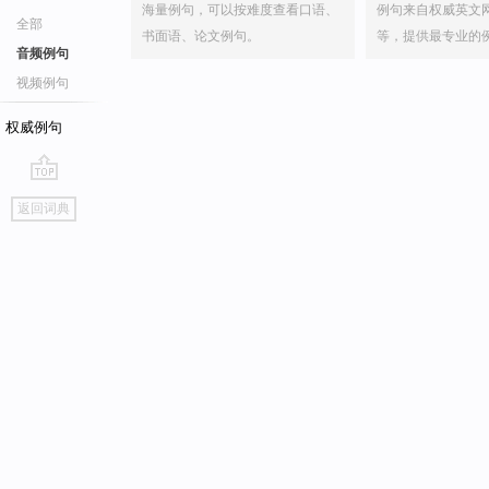
海量例句，可以按难度查看口语、
例句来自权威英文
全部
书面语、论文例句。
等，提供最专业的
音频例句
视频例句
权威例句
go
返回词典
top