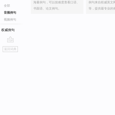
海量例句，可以按难度查看口语、
例句来自权威英文
全部
书面语、论文例句。
等，提供最专业的
音频例句
视频例句
权威例句
go
返回词典
top