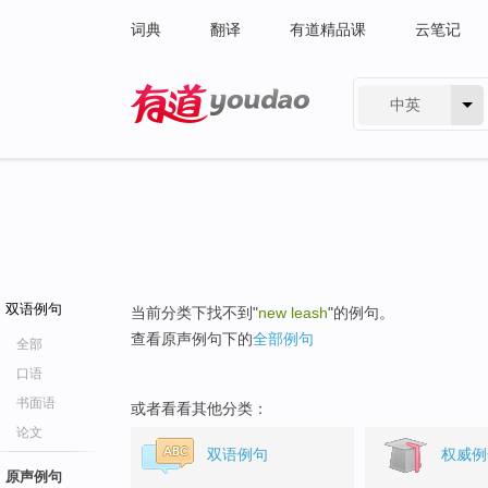
词典
翻译
有道精品课
云笔记
中英
有道 - 网易旗下搜索
双语例句
当前分类下找不到"
new leash
"的例句。
查看原声例句下的
全部例句
全部
口语
书面语
或者看看其他分类：
论文
双语例句
权威例
原声例句