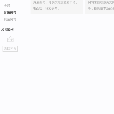
海量例句，可以按难度查看口语、
例句来自权威英文
全部
书面语、论文例句。
等，提供最专业的
音频例句
视频例句
权威例句
go
返回词典
top