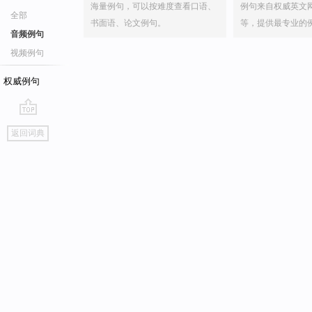
海量例句，可以按难度查看口语、
例句来自权威英文
全部
书面语、论文例句。
等，提供最专业的
音频例句
视频例句
权威例句
go
返回词典
top