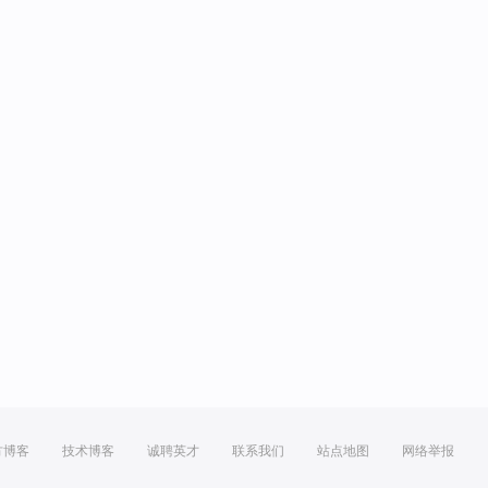
方博客
技术博客
诚聘英才
联系我们
站点地图
网络举报