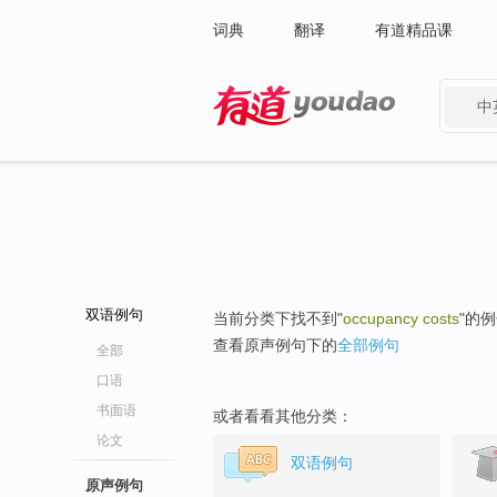
词典
翻译
有道精品课
中
有道 - 网易旗下搜索
双语例句
当前分类下找不到"
occupancy costs
"的
查看原声例句下的
全部例句
全部
口语
书面语
或者看看其他分类：
论文
双语例句
原声例句