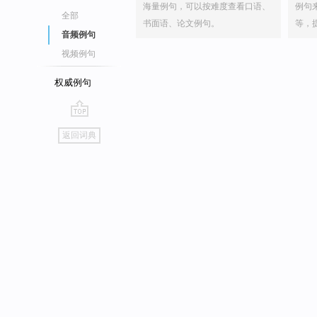
海量例句，可以按难度查看口语、
例句
全部
书面语、论文例句。
等，
音频例句
视频例句
权威例句
go
返回词典
top