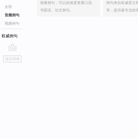
海量例句，可以按难度查看口语、
例句来自权威英文
全部
书面语、论文例句。
等，提供最专业的
音频例句
视频例句
权威例句
go
返回词典
top