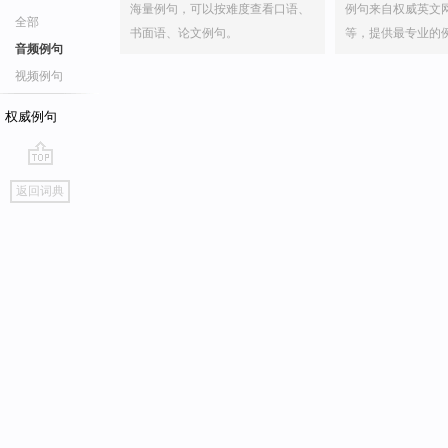
海量例句，可以按难度查看口语、
例句来自权威英文
全部
书面语、论文例句。
等，提供最专业的
音频例句
视频例句
权威例句
go
返回词典
top