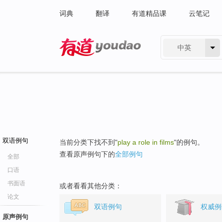
词典
翻译
有道精品课
云笔记
中英
有道 - 网易旗下搜索
双语例句
当前分类下找不到"
play a role in films
"的例句。
查看原声例句下的
全部例句
全部
口语
书面语
或者看看其他分类：
论文
双语例句
权威例
原声例句