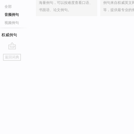
海量例句，可以按难度查看口语、
例句来自权威英文
全部
书面语、论文例句。
等，提供最专业的
音频例句
视频例句
权威例句
go
返回词典
top