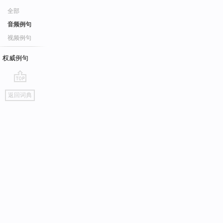
全部
音频例句
视频例句
权威例句
go
返回词典
top