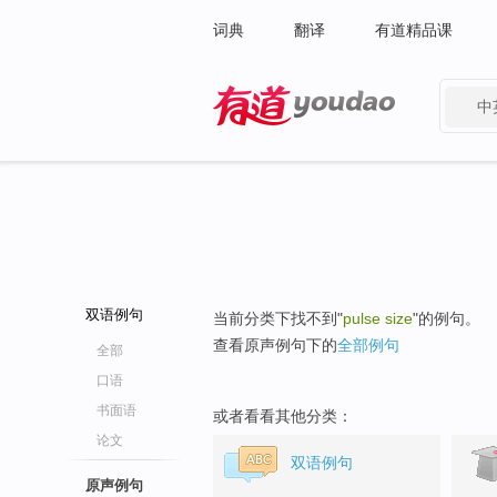
词典
翻译
有道精品课
中
有道 - 网易旗下搜索
双语例句
当前分类下找不到"
pulse size
"的例句。
查看原声例句下的
全部例句
全部
口语
书面语
或者看看其他分类：
论文
双语例句
原声例句