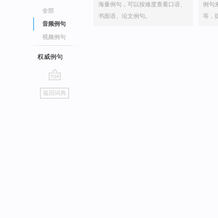
海量例句，可以按难度查看口语、
例句
全部
书面语、论文例句。
等，
音频例句
视频例句
权威例句
go
返回词典
top