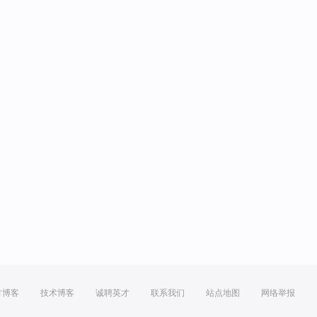
方博客
技术博客
诚聘英才
联系我们
站点地图
网络举报